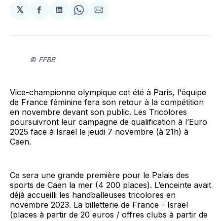
𝕏
Partager
Partager
Share
Partager
sur
sur
on
par
Facebook
LinkedIn
WhatsApp
Courriel
© FFBB
Vice-championne olympique cet été à Paris, l'équipe
de France féminine fera son retour à la compétition
en novembre devant son public. Les Tricolores
poursuivront leur campagne de qualification à l’Euro
2025 face à Israël le jeudi 7 novembre (à 21h) à
Caen.
Ce sera une grande première pour le Palais des
sports de Caen la mer (4 200 places). L’enceinte avait
déjà accueilli les handballeuses tricolores en
novembre 2023. La billetterie de France - Israël
(places à partir de 20 euros / offres clubs à partir de