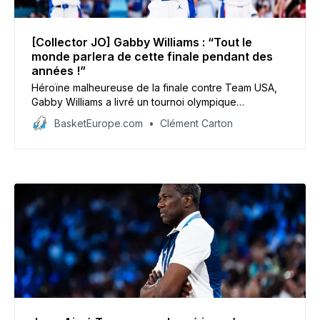
[Collector JO] Gabby Williams : “Tout le
monde parlera de cette finale pendant des
années !”
Héroïne malheureuse de la finale contre Team USA,
Gabby Williams a livré un tournoi olympique
fantastique récompensé par le trophée de meilleur
BasketEurope.com
Clément Carton
défenseur et une sélection dans le cinq idéal. Pour
l’ailière, cette médaille d’argent peut aider le basket
féminin à grandir en France.