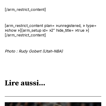
[/arm_restrict_content]
[arm_restrict_content plan= »unregistered, » type=
»show »][arm_setup id= »2″ hide_title= »true »]
[/arm_restrict_content]
Photo : Rudy Gobert (Utah-NBA)
Lire aussi...