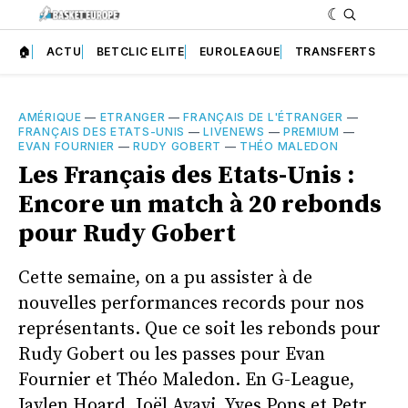
🏠
ACTU
BETCLIC ELITE
EUROLEAGUE
TRANSFERTS
AMÉRIQUE
—
ETRANGER
—
FRANÇAIS DE L'ÉTRANGER
—
FRANÇAIS DES ETATS-UNIS
—
LIVENEWS
—
PREMIUM
—
EVAN FOURNIER
—
RUDY GOBERT
—
THÉO MALEDON
Les Français des Etats-Unis :
Encore un match à 20 rebonds
pour Rudy Gobert
Cette semaine, on a pu assister à de
nouvelles performances records pour nos
représentants. Que ce soit les rebonds pour
Rudy Gobert ou les passes pour Evan
Fournier et Théo Maledon. En G-League,
Jaylen Hoard, Joël Ayayi, Yves Pons et Petr