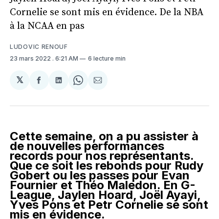
Cornelie se sont mis en évidence. De la NBA
à la NCAA en pas
LUDOVIC RENOUF
23 mars 2022
. 6:21 AM
6 lecture min
𝕏
Partager
Partager
Share
Partager
sur
sur
on
par
Facebook
LinkedIn
WhatsApp
Courriel
Cette semaine, on a pu assister à
de nouvelles performances
records pour nos représentants.
Que ce soit les rebonds pour Rudy
Gobert ou les passes pour Evan
Fournier et Théo Maledon. En G-
League, Jaylen Hoard, Joël Ayayi,
Yves Pons et Petr Cornelie se sont
mis en évidence.