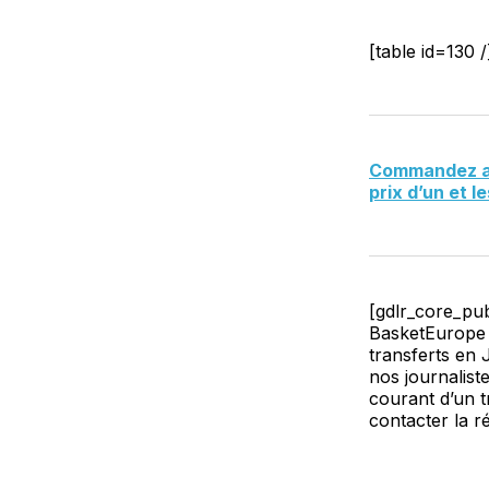
[table id=130 /
Commandez auj
prix d’un et l
[gdlr_core_pu
BasketEurope v
transferts en 
nos journalist
courant d’un 
contacter la ré