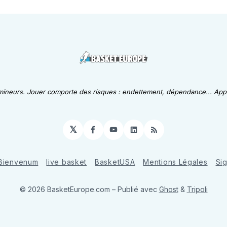
 mineurs. Jouer comporte des risques : endettement, dépendance... Appe
𝕏
Facebook
YouTube
LinkedIn
RSS
Bienvenum
live basket
BasketUSA
Mentions Légales
Si
© 2026 BasketEurope.com
– Publié avec
Ghost
&
Tripoli