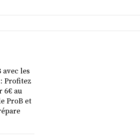
B avec les
: Profitez
r 6€ au
de ProB et
répare