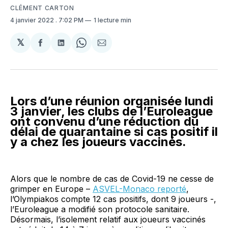
CLÉMENT CARTON
4 janvier 2022
. 7:02 PM
1 lecture min
𝕏
Partager
Partager
Share
Partager
sur
sur
on
par
Facebook
LinkedIn
WhatsApp
Courriel
Lors d’une réunion organisée lundi
3 janvier, les clubs de l’Euroleague
ont convenu d’une réduction du
délai de quarantaine si cas positif il
y a chez les joueurs vaccinés.
Alors que le nombre de cas de Covid-19 ne cesse de
grimper en Europe –
ASVEL-Monaco reporté
,
l’Olympiakos compte 12 cas positifs, dont 9 joueurs -,
l’Euroleague a modifié son protocole sanitaire.
Désormais, l’isolement relatif aux joueurs vaccinés