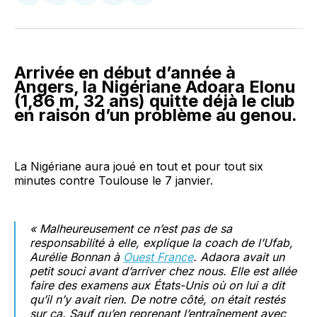
sur
sur
on
par
Facebook
LinkedIn
WhatsApp
Courriel
Arrivée en début d’année à
Angers, la Nigériane Adoara Elonu
(1,86 m, 32 ans) quitte déjà le club
en raison d’un problème au genou.
La Nigériane aura joué en tout et pour tout six
minutes contre Toulouse le 7 janvier.
« Malheureusement ce n’est pas de sa
responsabilité à elle, explique la coach de l’Ufab,
Aurélie Bonnan à
Ouest France
. Adaora avait un
petit souci avant d’arriver chez nous. Elle est allée
faire des examens aux États-Unis où on lui a dit
qu’il n’y avait rien. De notre côté, on était restés
sur ça. Sauf qu’en reprenant l’entraînement avec