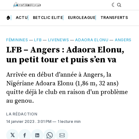
🏠
ACTU
BETCLIC ELITE
EUROLEAGUE
TRANSFERTS
FÉMININES
—
LFB
—
LIVENEWS
—
ADAORA ELONU
—
ANGERS
LFB – Angers : Adaora Elonu,
un petit tour et puis s’en va
Arrivée en début d’année à Angers, la
Nigériane Adoara Elonu (1,86 m, 32 ans)
quitte déjà le club en raison d’un problème
au genou.
LA RÉDACTION
14 janvier 2023
. 3:01 PM
1 lecture min
𝕏
Partager
Partager
Share
Partager