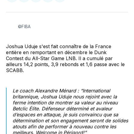
sur
sur
on
par
Facebook
LinkedIn
WhatsApp
Courriel
©FIBA
Joshua Uduje s'est fait connaître de la France
entière en remportant en décembre le Dunk
Contest du All-Star Game LNB. Il a cumulé par
ailleurs 14,2 points, 3,9 rebonds et 1,6 passe avec le
SCABB.
Le coach Alexandre Ménard :
“International
britannique, Joshua Uduje nous rejoint avec la
ferme intention de montrer sa valeur au niveau
Betclic Élite. Défenseur déterminé et avaleur
d’espaces en attaque, je suis convaincu que sa
détermination et son engagement seront de solides
atouts afin de performer à nouveau contre les
meilleurs. Welcome in Périgord!”