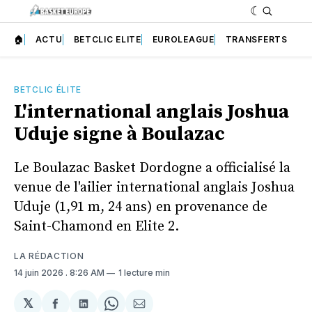
🏠
ACTU
BETCLIC ELITE
EUROLEAGUE
TRANSFERTS
BETCLIC ÉLITE
L'international anglais Joshua
Uduje signe à Boulazac
Le Boulazac Basket Dordogne a officialisé la
venue de l'ailier international anglais Joshua
Uduje (1,91 m, 24 ans) en provenance de
Saint-Chamond en Elite 2.
LA RÉDACTION
14 juin 2026
. 8:26 AM
1 lecture min
𝕏
Partager
Partager
Share
Partager