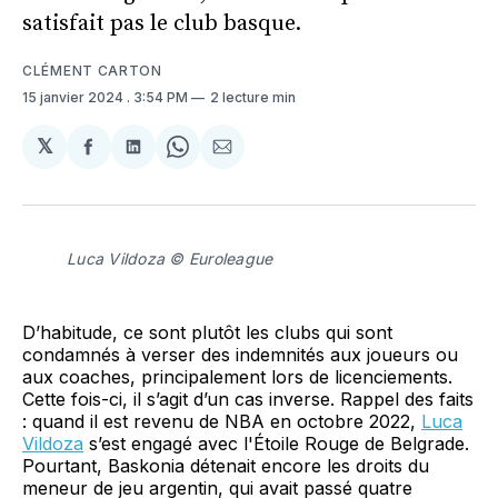
satisfait pas le club basque.
CLÉMENT CARTON
15 janvier 2024
. 3:54 PM
2 lecture min
𝕏
Partager
Partager
Share
Partager
sur
sur
on
par
Facebook
LinkedIn
WhatsApp
Courriel
Luca Vildoza © Euroleague
D’habitude, ce sont plutôt les clubs qui sont
condamnés à verser des indemnités aux joueurs ou
aux coaches, principalement lors de licenciements.
Cette fois-ci, il s’agit d’un cas inverse. Rappel des faits
: quand il est revenu de NBA en octobre 2022,
Luca
Vildoza
s’est engagé avec l'Étoile Rouge de Belgrade.
Pourtant, Baskonia détenait encore les droits du
meneur de jeu argentin, qui avait passé quatre