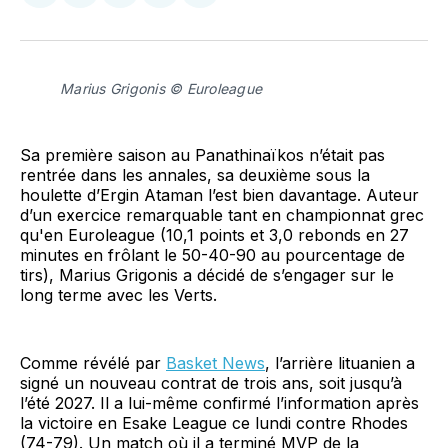
sur
sur
on
par
Facebook
LinkedIn
WhatsApp
Courriel
Marius Grigonis © Euroleague
Sa première saison au Panathinaïkos n’était pas
rentrée dans les annales, sa deuxième sous la
houlette d’Ergin Ataman l’est bien davantage. Auteur
d’un exercice remarquable tant en championnat grec
qu'en Euroleague (10,1 points et 3,0 rebonds en 27
minutes en frôlant le 50-40-90 au pourcentage de
tirs), Marius Grigonis a décidé de s’engager sur le
long terme avec les Verts.
Comme révélé par
Basket News
, l’arrière lituanien a
signé un nouveau contrat de trois ans, soit jusqu’à
l’été 2027. Il a lui-même confirmé l’information après
la victoire en Esake League ce lundi contre Rhodes
(74-79). Un match où il a terminé MVP de la