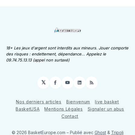
18+ Les jeux d'argent sont interdits aux mineurs. Jouer comporte
des risques : endettement, dépendance... Appelez le
09.74.75.13.13 (appel non surtaxé)
𝕏
Facebook
YouTube
LinkedIn
RSS
Nos derniers articles
Bienvenum
live basket
BasketUSA
Mentions Légales
Signaler un abus
Contact
© 2026 BasketEurope.com
– Publié avec
Ghost
&
Tripoli