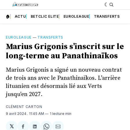
🏠
ACTU
BETCLIC ELITE
EUROLEAGUE
TRANSFERTS
EUROLEAGUE
—
TRANSFERTS
Marius Grigonis s’inscrit sur le
long-terme au Panathinaïkos
Marius Grigonis a signé un nouveau contrat
de trois ans avec le Panathinaïkos. L’arrière
lituanien est désormais lié aux Verts
jusqu'en 2027.
CLÉMENT CARTON
9 avril 2024
. 11:45 AM
1 lecture min
𝕏
Partager
Partager
Share
Partager