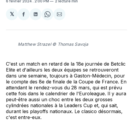
6 février 2024
. 2:00 PM
2 lecture min
𝕏
Partager
Partager
Share
Partager
sur
sur
on
par
Facebook
LinkedIn
WhatsApp
Courriel
Matthew Strazel © Thomas Savoja
C'est un match en retard de la 18e journée de Betclic
Elite et d'ailleurs les deux équipes se retrouveront
dans une semaine, toujours à Gaston-Médecin, pour
le compte des 8e de finale de la Coupe de France. En
attendant le rendez-vous du 28 mars, qui est prévu
cette fois dans le calendrier de l'Euroleague. Il y aura
peut-être aussi un choc entre les deux grosses
cylindrées nationales à la Leaders Cup et, qui sait,
durant les playoffs nationaux. Le clasico désormais,
c'est entre-eux.