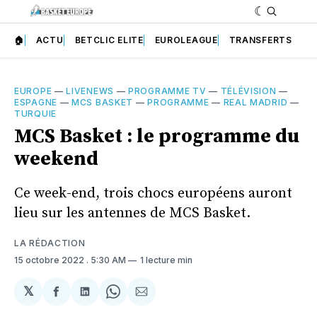
🏠
ACTU
BETCLIC ELITE
EUROLEAGUE
TRANSFERTS
EUROPE
—
LIVENEWS
—
PROGRAMME TV
—
TÉLÉVISION
—
ESPAGNE
—
MCS BASKET
—
PROGRAMME
—
REAL MADRID
—
TURQUIE
MCS Basket : le programme du
weekend
Ce week-end, trois chocs européens auront
lieu sur les antennes de MCS Basket.
LA RÉDACTION
15 octobre 2022
. 5:30 AM
1 lecture min
𝕏
Partager
Partager
Share
Partager
sur
sur
on
par