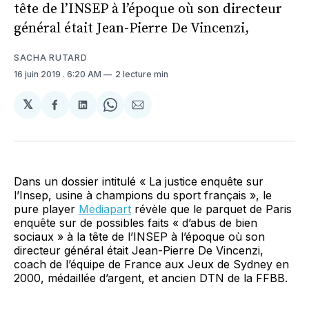
tête de l’INSEP à l’époque où son directeur
général était Jean-Pierre De Vincenzi,
SACHA RUTARD
16 juin 2019
. 6:20 AM
2 lecture min
𝕏
Partager
Partager
Share
Partager
sur
sur
on
par
Facebook
LinkedIn
WhatsApp
Courriel
Dans un dossier intitulé « La justice enquête sur
l’Insep, usine à champions du sport français », le
pure player
Mediapart
révèle que le parquet de Paris
enquête sur de possibles faits « d’abus de bien
sociaux » à la tête de l’INSEP à l’époque où son
directeur général était Jean-Pierre De Vincenzi,
coach de l’équipe de France aux Jeux de Sydney en
2000, médaillée d’argent, et ancien DTN de la FFBB.