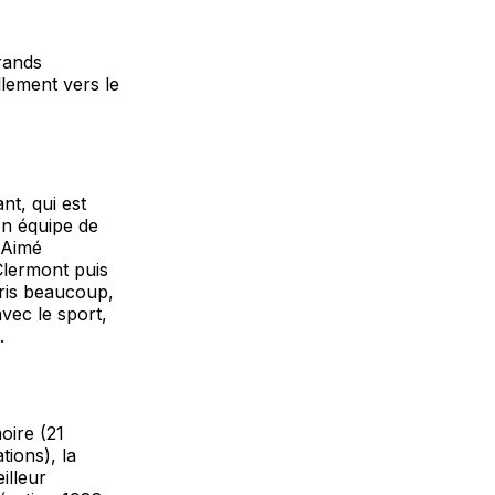
grands
llement vers le
nt, qui est
en équipe de
-Aimé
Clermont puis
pris beaucoup,
vec le sport,
.
oire (21
tions), la
illeur