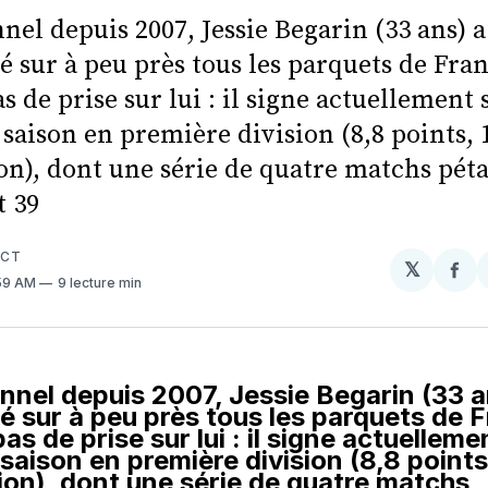
nel depuis 2007, Jessie Begarin (33 ans) a
 sur à peu près tous les parquets de Fran
pas de prise sur lui : il signe actuellement 
saison en première division (8,8 points, 
on), dont une série de quatre matchs pét
t 39
ECT
𝕏
Par
:59 AM
9 lecture min
sur
Fa
nnel depuis 2007, Jessie Begarin (33 a
é sur à peu près tous les parquets de F
pas de prise sur lui : il signe actuelleme
 saison en première division (8,8 points
ion), dont une série de quatre matchs