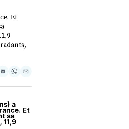
ce. Et
sa
11,9
aradants,
tager
Partager
Share
Partager
sur
on
par
cebook
LinkedIn
WhatsApp
Courriel
ns) a
rance. Et
nt sa
, 11,9