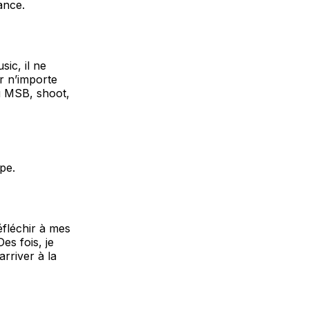
ance.
sic, il ne
er n’importe
au MSB, shoot,
pe.
éfléchir à mes
es fois, je
rriver à la