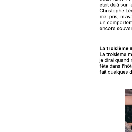
était déjà sur 
Christophe Léo
mal pris, m’ava
un comporteme
encore souven
La troisième m
La troisième m
je dirai quand
fête dans l’hôt
fait quelques d