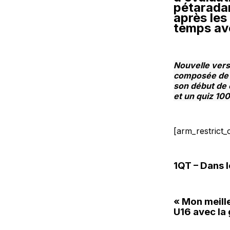
pétaradan
après les 
temps av
Nouvelle vers
composée de q
son début de 
et un quiz 10
[arm_restrict_
1QT – Dans l
« Mon meill
U16 avec la