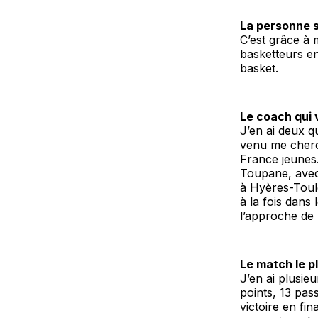
La personne s
C’est grâce à 
basketteurs en
basket.
Le coach qui 
J’en ai deux q
venu me cherc
France jeunes.
Toupane, avec
à Hyères-Toulo
à la fois dans
l’approche de l
Le match le 
J’en ai plusi
points, 13 pas
victoire en fi