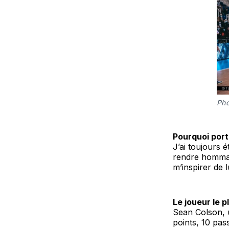
Pho
Pourquoi port
J’ai toujours 
rendre hommage
m’inspirer de l
Le joueur le p
Sean Colson, u
points, 10 pas