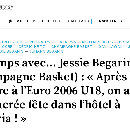
🏠
ACTU
BETCLIC ELITE
EUROLEAGUE
TRANSFERTS
—
EN FRANCE
—
INTERVIEW
—
LIVENEWS
—
MI-TEMPS AVEC
—
PREM
—
CCRB
—
CÉDRIC HEITZ
—
CHAMPAGNE BASKET
—
GANI LAWAL
—
SIE BEGARIN
—
JUHANN BEGARIN
mps avec… Jessie Begari
pagne Basket) : « Après 
re à l’Euro 2006 U18, on a
crée fête dans l’hôtel à
a ! »