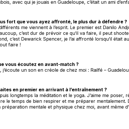
ois, avec qui je jouais en Guadeloupe, c’était un ami d’enf
lus fort que vous ayez affronté, le plus dur à défendre ?
ifférents me viennent à l’esprit. Le premier est Danilo Andju
aucoup, c’est dur de prévoir ce qu’il va faire, il peut shoot
nd, c’est Dewarick Spencer, je l’ai affronté lorsqu’il était 
tout faire !
ue vous écoutez en avant-match ?
j’écoute un son en créole de chez moi : Railfé – Guadelou
aites en premier en arrivant à l’entraînement ?
puis longtemps la méditation et le yoga. J’aime me poser, r
dre le temps de bien respirer et me préparer mentalement. D
réparation mentale et physique chez moi, avant même d’a