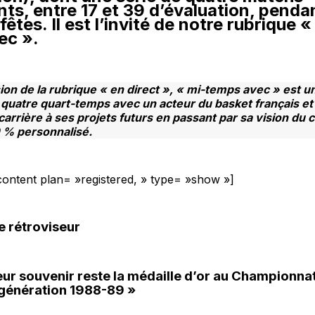
ts, entre 17 et 39 d’évaluation, penda
fêtes. Il est l’invité de notre rubrique «
ec ».
ion de la rubrique « en direct », « mi-temps avec » est u
uatre quart-temps avec un acteur du basket français et
carrière à ses projets futurs en passant par sa vision d
0 % personnalisé.
content plan= »registered, » type= »show »]
e rétroviseur
eur souvenir reste la médaille d’or au Championna
 génération 1988-89 »