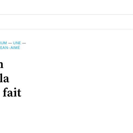
IUM
—
UNE
—
JEAN-AIMÉ
n
la
 fait