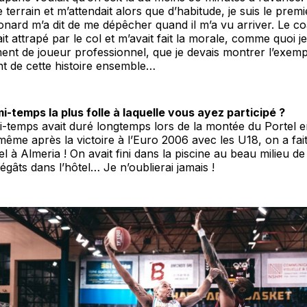
le terrain et m’attendait alors que d’habitude, je suis le premie
nard m’a dit de me dépêcher quand il m’a vu arriver. Le coa
it attrapé par le col et m’avait fait la morale, comme quoi j
nt de joueur professionnel, que je devais montrer l’exem
t de cette histoire ensemble…
i-temps la plus folle à laquelle vous ayez participé ?
i-temps avait duré longtemps lors de la montée du Portel 
 même après la victoire à l’Euro 2006 avec les U18, on a fa
el à Almeria ! On avait fini dans la piscine au beau milieu de 
égâts dans l’hôtel… Je n’oublierai jamais !