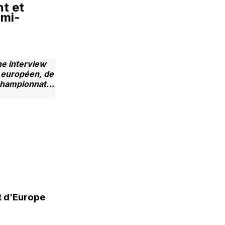
nt et
 mi-
ne interview
 européen, de
u championnat…
t d’Europe