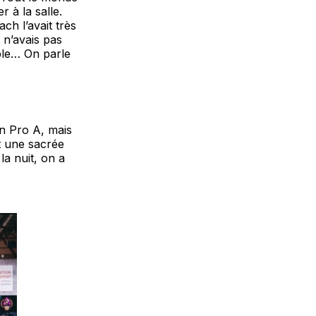
r à la salle.
ch l’avait très
e n’avais pas
ple… On parle
en Pro A, mais
it une sacrée
la nuit, on a