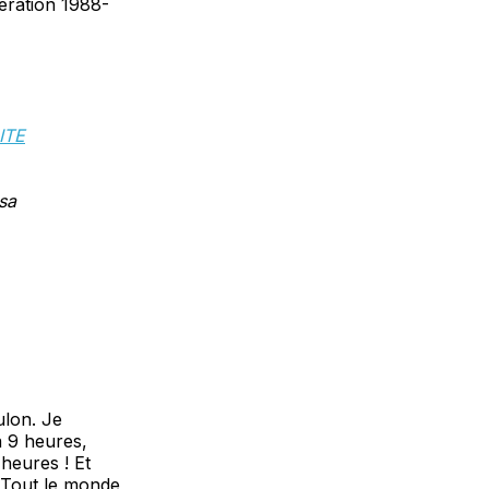
ération 1988-
ITE
sa
ulon. Je
à 9 heures,
heures ! Et
 Tout le monde