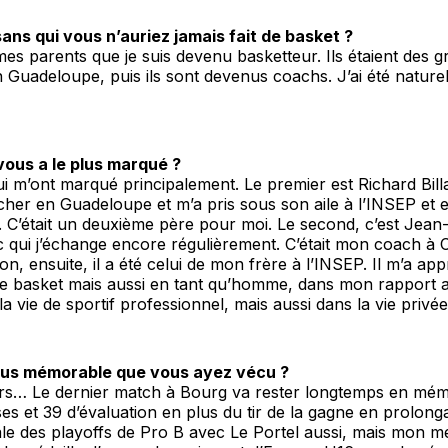
ans qui vous n’auriez jamais fait de basket ?
mes parents que je suis devenu basketteur. Ils étaient des 
 Guadeloupe, puis ils sont devenus coachs. J’ai été nature
vous a le plus marqué ?
ui m’ont marqué principalement. Le premier est Richard Billa
her en Guadeloupe et m’a pris sous son aile à l’INSEP et 
 C’était un deuxième père pour moi. Le second, c’est Jean
 qui j’échange encore régulièrement. C’était mon coach à 
n, ensuite, il a été celui de mon frère à l’INSEP. Il m’a ap
 le basket mais aussi en tant qu’homme, dans mon rapport a
a vie de sportif professionnel, mais aussi dans la vie privée
plus mémorable que vous ayez vécu ?
eurs… Le dernier match à Bourg va rester longtemps en mém
ses et 39 d’évaluation en plus du tir de la gagne en prolonga
nale des playoffs de Pro B avec Le Portel aussi, mais mon me