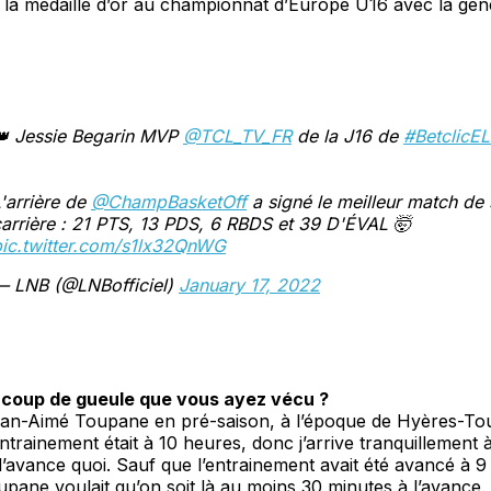
 la médaille d’or au championnat d’Europe U16 avec la gén
👑 Jessie Begarin MVP
@TCL_TV_FR
de la J16 de
#BetclicEL
'arrière de
@ChampBasketOff
a signé le meilleur match de 
arrière : 21 PTS, 13 PDS, 6 RBDS et 39 D'ÉVAL 🤯
pic.twitter.com/s1lx32QnWG
— LNB (@LNBofficiel)
January 17, 2022
 coup de gueule que vous ayez vécu ?
Jean-Aimé Toupane en pré-saison, à l’époque de Hyères-To
entrainement était à 10 heures, donc j’arrive tranquillement 
’avance quoi. Sauf que l’entrainement avait été avancé à 9 
pane voulait qu’on soit là au moins 30 minutes à l’avance.