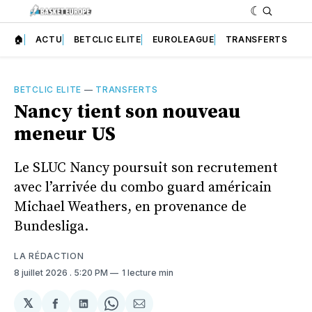
🏠
ACTU
BETCLIC ELITE
EUROLEAGUE
TRANSFERTS
BETCLIC ELITE
—
TRANSFERTS
Nancy tient son nouveau
meneur US
Le SLUC Nancy poursuit son recrutement
avec l’arrivée du combo guard américain
Michael Weathers, en provenance de
Bundesliga.
LA RÉDACTION
8 juillet 2026
. 5:20 PM
1 lecture min
𝕏
Partager
Partager
Share
Partager