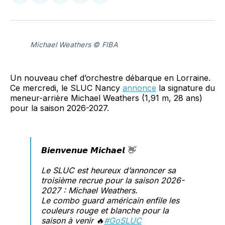
sur
sur
on
par
Facebook
LinkedIn
WhatsApp
Courriel
Michael Weathers © FIBA
Un nouveau chef d’orchestre débarque en Lorraine.
Ce mercredi, le SLUC Nancy
annonce
la signature du
meneur-arrière Michael Weathers (1,91 m, 28 ans)
pour la saison 2026-2027.
𝘽𝙞𝙚𝙣𝙫𝙚𝙣𝙪𝙚 𝙈𝙞𝙘𝙝𝙖𝙚𝙡 👋
Le SLUC est heureux d’annoncer sa
troisième recrue pour la saison 2026-
2027 : Michael Weathers.
Le combo guard américain enfile les
couleurs rouge et blanche pour la
saison à venir 🔥
#GoSLUC