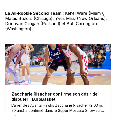
La All-Rookie Second Team
: Kel'el Ware (Miami),
Matas Buzelis (Chicago), Yves Missi (New Orleans),
Donovan Clingan (Portland) et Bub Carrington
(Washington).
Zaccharie Risacher confirme son désir de
disputer l’EuroBasket
L’ailier des Atlanta Hawks Zaccharie Risacher (2,03 m,
20 ans) a confirmé dans le Super Moscato Show sur
RMC qu’il est à la disposition de l’équipe de France