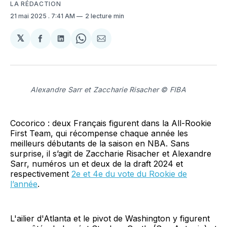
LA RÉDACTION
21 mai 2025
. 7:41 AM
2 lecture min
𝕏
Partager
Partager
Share
Partager
sur
sur
on
par
Facebook
LinkedIn
WhatsApp
Courriel
Alexandre Sarr et Zaccharie Risacher © FIBA
Cocorico : deux Français figurent dans la All-Rookie
First Team, qui récompense chaque année les
meilleurs débutants de la saison en NBA. Sans
surprise, il s’agit de Zaccharie Risacher et Alexandre
Sarr, numéros un et deux de la draft 2024 et
respectivement
2e et 4e du vote du Rookie de
l’année
.
L'ailier d'Atlanta et le pivot de Washington y figurent