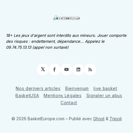
18+ Les jeux d'argent sont interdits aux mineurs. Jouer comporte
des risques : endettement, dépendance... Appelez le
09.74.75.13.13 (appel non surtaxé)
𝕏
Facebook
YouTube
LinkedIn
RSS
Nos derniers articles
Bienvenum
live basket
BasketUSA
Mentions Légales
Signaler un abus
Contact
© 2026 BasketEurope.com
– Publié avec
Ghost
&
Tripoli