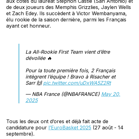
aux côtés du lauréat Stephon Castle (San Antonio) et
de deux joueurs des Memphis Grizzlies, Jaylen Wells
et Zach Edey. Ils succèdent à Victor Wembanyama,
élu rookie de la saison dernière, parmi les Français
ayant cet honneur.
La All-Rookie First Team vient d’être
dévoilée 🔥
Pour la toute première fois, 2 Français
intègrent l’équipe ! Bravo à Risacher et
Sarr 🙌
pic.twitter.com/uDxWA5Z2Rt
— NBA France (@NBAFRANCE)
May 20,
2025
Tous les deux ont d’ores et déjà fait acte de
candidature pour
l’EuroBasket 2025
(27 août - 14
septembre).