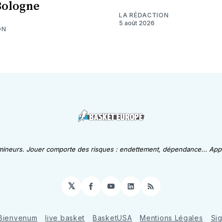
Bologne
LA RÉDACTION
5 août 2026
ON
 mineurs. Jouer comporte des risques : endettement, dépendance... Appe
𝕏
Facebook
YouTube
LinkedIn
RSS
Bienvenum
live basket
BasketUSA
Mentions Légales
Si