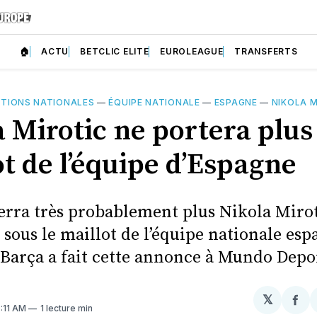
🏠
ACTU
BETCLIC ELITE
EUROLEAGUE
TRANSFERTS
CTIONS NATIONALES
—
ÉQUIPE NATIONALE
—
ESPAGNE
—
NIKOLA M
 Mirotic ne portera plus 
t de l’équipe d’Espagne
erra très probablement plus Nikola Mirot
 sous le maillot de l’équipe nationale esp
 Barça a fait cette annonce à Mundo Depo
𝕏
Par
7:11 AM
1 lecture min