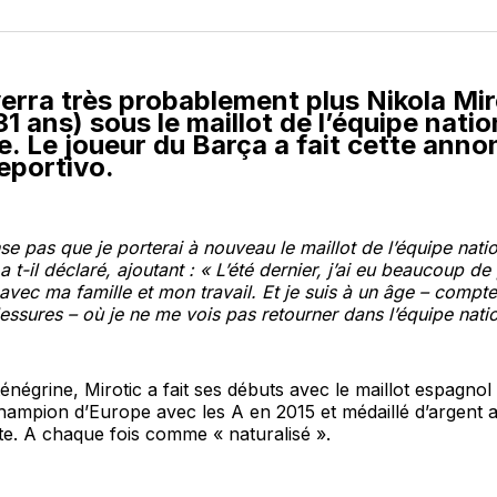
sur
Fa
erra très probablement plus Nikola Mir
31 ans) sous le maillot de l’équipe natio
. Le joueur du Barça a fait cette anno
portivo.
se pas que je porterai à nouveau le maillot de l’équipe nati
 t-il déclaré, ajoutant
: «
L’été dernier, j’ai eu beaucoup d
avec ma famille et mon travail. Et je suis à un âge – compt
lessures – où je ne me vois pas retourner dans l’équipe natio
énégrine, Mirotic a fait ses débuts avec le maillot espagno
champion d’Europe avec les A en 2015 et médaillé d’argent 
te. A chaque fois comme « naturalisé ».