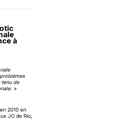
sur
on
par
cebook
LinkedIn
WhatsApp
Courriel
otic
nale
nce à
onale
e problèmes
e tenu de
nale. »
l en 2010 en
aux JO de Rio,