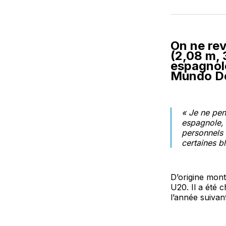
On ne rev
(2,08 m, 
espagnole
Mundo De
«
Je ne pen
espagnole, a
personnels 
certaines b
D’origine mont
U20. Il a été 
l’année suivan