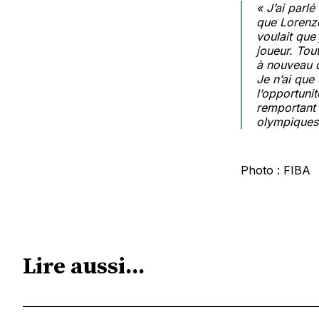
«
J’ai parl
que Lorenzo
voulait que 
joueur.
Tout
à nouveau q
Je n’ai que
l’opportuni
remportant 
olympiques
Photo : FIBA
Lire aussi...