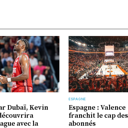
E
ESPAGNE
ar Dubaï, Kevin
Espagne : Valence
découvrira
franchit le cap des
eague avec la
abonnés