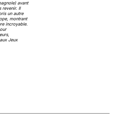
spagnole) avant
revenir. Il
pris un autre
rope, montrant
ère incroyable.
pour
eurs,
 aux Jeux