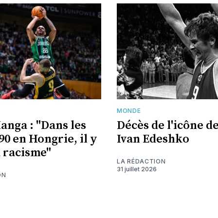
MONDE
nga : "Dans les
Décès de l'icône de
90 en Hongrie, il y
Ivan Edeshko
u racisme"
LA RÉDACTION
31 juillet 2026
ON