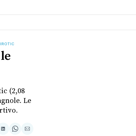
IROTIC
le
ic (2,08
agnole. Le
rtivo.
tager
Partager
Share
Partager