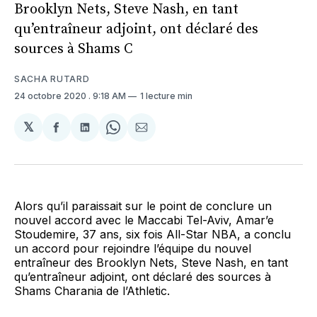
Brooklyn Nets, Steve Nash, en tant
qu’entraîneur adjoint, ont déclaré des
sources à Shams C
SACHA RUTARD
24 octobre 2020
. 9:18 AM
1 lecture min
𝕏
Partager
Partager
Share
Partager
sur
sur
on
par
Facebook
LinkedIn
WhatsApp
Courriel
Alors qu’il paraissait sur le point de conclure un
nouvel accord avec le Maccabi Tel-Aviv, Amar’e
Stoudemire, 37 ans, six fois All-Star NBA, a conclu
un accord pour rejoindre l’équipe du nouvel
entraîneur des Brooklyn Nets, Steve Nash, en tant
qu’entraîneur adjoint, ont déclaré des sources à
Shams Charania de l’Athletic.