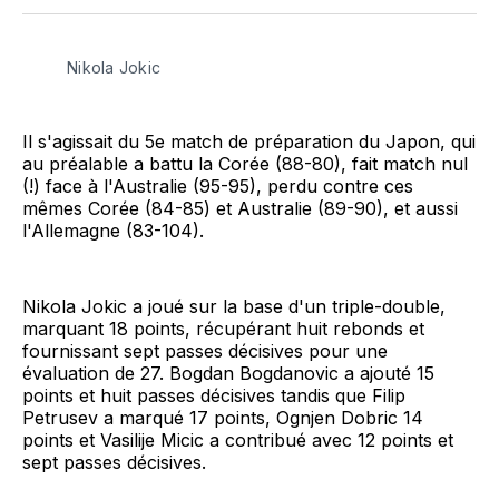
Facebook
LinkedIn
WhatsApp
Courriel
Nikola Jokic
Il s'agissait du 5e match de préparation du Japon, qui
au préalable a battu la Corée (88-80), fait match nul
(!) face à l'Australie (95-95), perdu contre ces
mêmes Corée (84-85) et Australie (89-90), et aussi
l'Allemagne (83-104).
Nikola Jokic a joué sur la base d'un triple-double,
marquant 18 points, récupérant huit rebonds et
fournissant sept passes décisives pour une
évaluation de 27. Bogdan Bogdanovic a ajouté 15
points et huit passes décisives tandis que Filip
Petrusev a marqué 17 points, Ognjen Dobric 14
points et Vasilije Micic a contribué avec 12 points et
sept passes décisives.