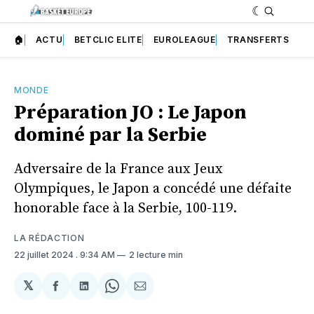
🏠
ACTU
BETCLIC ELITE
EUROLEAGUE
TRANSFERTS
MONDE
Préparation JO : Le Japon
dominé par la Serbie
Adversaire de la France aux Jeux
Olympiques, le Japon a concédé une défaite
honorable face à la Serbie, 100-119.
LA RÉDACTION
22 juillet 2024
. 9:34 AM
2 lecture min
𝕏
Partager
Partager
Share
Partager
sur
sur
on
par