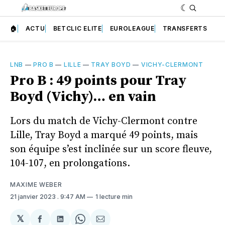
🏠
ACTU
BETCLIC ELITE
EUROLEAGUE
TRANSFERTS
LNB
—
PRO B
—
LILLE
—
TRAY BOYD
—
VICHY-CLERMONT
Pro B : 49 points pour Tray
Boyd (Vichy)… en vain
Lors du match de Vichy-Clermont contre
Lille, Tray Boyd a marqué 49 points, mais
son équipe s’est inclinée sur un score fleuve,
104-107, en prolongations.
MAXIME WEBER
21 janvier 2023
. 9:47 AM
1 lecture min
𝕏
Partager
Partager
Share
Partager