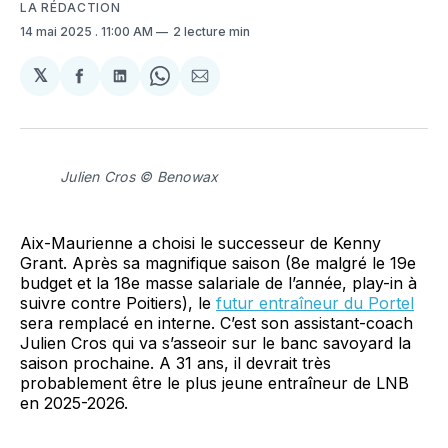
LA RÉDACTION
14 mai 2025
. 11:00 AM
2 lecture min
𝕏
Partager
Partager
Share
Partager
sur
sur
on
par
Facebook
LinkedIn
WhatsApp
Courriel
Julien Cros © Benowax
Aix-Maurienne a choisi le successeur de Kenny
Grant. Après sa magnifique saison (8e malgré le 19e
budget et la 18e masse salariale de l’année, play-in à
suivre contre Poitiers), le
futur entraîneur du Portel
sera remplacé en interne. C’est son assistant-coach
Julien Cros qui va s’asseoir sur le banc savoyard la
saison prochaine. A 31 ans, il devrait très
probablement être le plus jeune entraîneur de LNB
en 2025-2026.