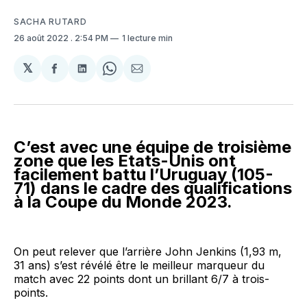
SACHA RUTARD
26 août 2022
. 2:54 PM
1 lecture min
𝕏
Partager
Partager
Share
Partager
sur
sur
on
par
Facebook
LinkedIn
WhatsApp
Courriel
C’est avec une équipe de troisième
zone que les Etats-Unis ont
facilement battu l’Uruguay (105-
71) dans le cadre des qualifications
à la Coupe du Monde 2023.
On peut relever que l’arrière John Jenkins (1,93 m,
31 ans) s’est révélé être le meilleur marqueur du
match avec 22 points dont un brillant 6/7 à trois-
points.