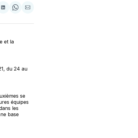
tager
Partager
Share
Partager
sur
on
par
cebook
LinkedIn
WhatsApp
Courriel
 et la
21, du 24 au
euxièmes se
eures équipes
dans les
une base