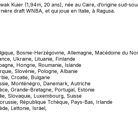
wak Kuier (1,94m, 20 ans), née au Caire, d’origine sud-sou
rnière draft WNBA, et qui joue en Italie, à Ragusa.
lgique, Bosnie-Herzégovine, Allemagne, Macédoine du No
nce, Ukraine, Lituanie, Finlande
pagne, Hongrie, Roumanie, Islande
rquie, Slovénie, Pologne, Albanie
bie, Croatie, Bulgarie
ssie, Monténégro, Danemark, Autriche
èce, Grande-Bretagne, Portugal, Estonie
lie, Slovaquie, Luxembourg, Suisse
lorussie, République Tchèque, Pays-Bas, Irlande
de, Lettonie, Isräel,