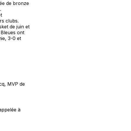
lée de bronze
.
t
rs clubs.
sket de juin et
s Bleues ont
ie, 3-0 et
Ascq, MVP de
 appelée à