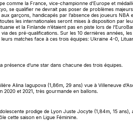
pe comme la France, vice-championne d’Europe et médail
o, se qualifier ne devrait pas poser de problèmes majeurs
 aux garçons, handicapés par l’absence des joueurs NBA e
toutes les internationales seront mises à disposition par leu
ituanie et la Finlande n’étaient pas en piste lors de l’EuroBa
é via des pré-qualifications. Sur les 10 dernières années, le
leurs matches face à ces trois équipes: Ukraine 4-0, Lituan
a présence d’une star dans chacune des trois équipes.
ailière Alina Iagupova (1,86m, 29 ans) vue à Villeneuve d’
n 2020 et 2021, très gourmande en ballons.
’adolescente prodige de Lyon Juste Jocyte (1,84m, 15 ans),
rôle cette saison en Ligue Féminine.