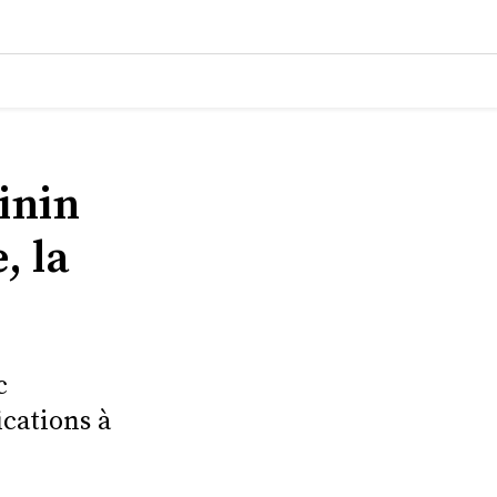
inin
, la
c
ications à