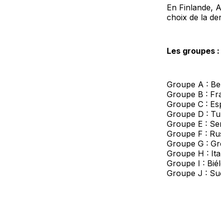
En Finlande, A
choix de la de
Les groupes :
Groupe A : Be
Groupe B : Fra
Groupe C : Es
Groupe D : Tu
Groupe E : Ser
Groupe F : Ru
Groupe G : Gr
Groupe H : Ita
Groupe I : Bié
Groupe J : Suè