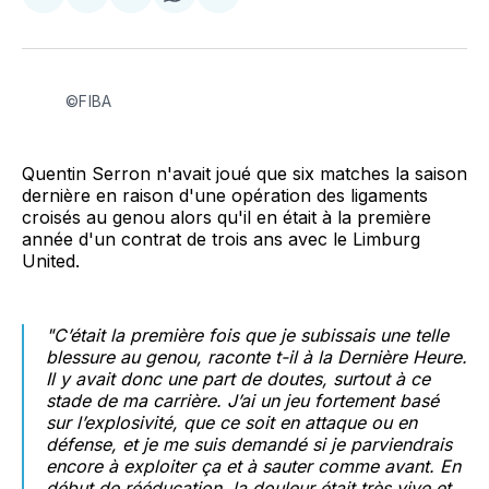
sur
sur
on
par
Facebook
LinkedIn
WhatsApp
Courriel
©FIBA
Quentin Serron n'avait joué que six matches la saison
dernière en raison d'une opération des ligaments
croisés au genou alors qu'il en était à la première
année d'un contrat de trois ans avec le Limburg
United.
"C’était la première fois que je subissais une telle
blessure au genou, raconte t-il à la Dernière Heure.
Il y avait donc une part de doutes, surtout à ce
stade de ma carrière.
J’ai un jeu fortement basé
sur l’explosivité, que ce soit en attaque ou en
défense, et je me suis demandé si je parviendrais
encore à exploiter ça et à sauter comme avant. En
début de rééducation, la douleur était très vive et