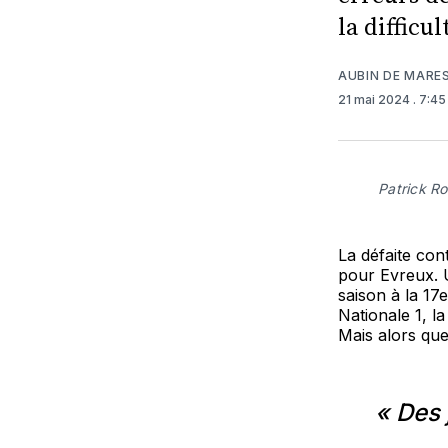
la difficu
AUBIN DE MARE
21 mai 2024
. 7:4
Patrick R
La défaite cont
pour Evreux. U
saison à la 17
Nationale 1, l
Mais alors que
« Des 