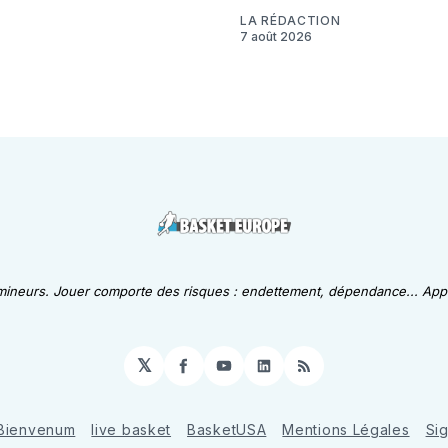
LA RÉDACTION
7 août 2026
 mineurs. Jouer comporte des risques : endettement, dépendance... Appe
𝕏
Facebook
YouTube
LinkedIn
RSS
Bienvenum
live basket
BasketUSA
Mentions Légales
Si