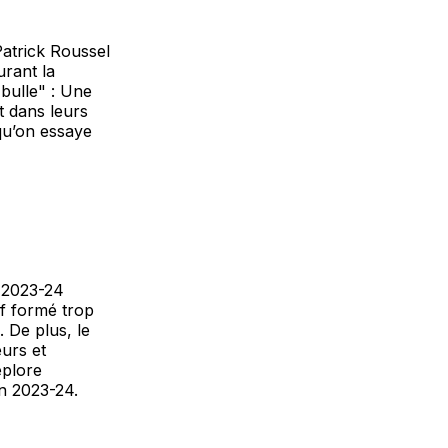
Patrick Roussel
urant la
 bulle" : Une
t dans leurs
qu’on essaye
f 2023-24
f formé trop
 De plus, le
urs et
éplore
en 2023-24.