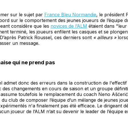
rimer sur le sujet par
France Bleu Normandie
, le président 
’abord sur le comportement des jeunes joueurs de l’équipe d
igeant considère que les
novices de l’ALM
étaient dans "leur
ement terminé, les joueurs enfilent les casques et se plongen
D’après Patrick Roussel, ces derniers sont
« ailleurs »
lors
 passer un message.
ise qui ne prend pas
l admet donc des erreurs dans la construction de l'effecti
 des changements en cours de saison et un groupe définiti
l assume toutefois le remplacement du coach Neno Ašćerić.
 du club de composer l’équipe d’un mélange de jeunes joue
expérimentés n'a finalement pas été efficace. Le dirigeant d
aucun joueur de l’ALM n’ait su devenir le leader de l’équipe 