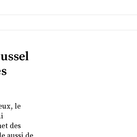
oussel
es
eux, le
ui
met des
e aussi de