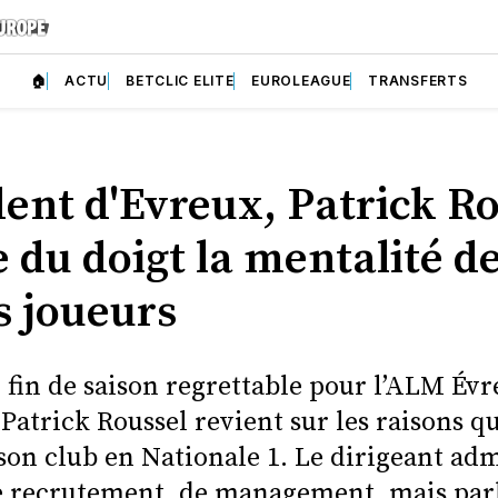
🏠
ACTU
BETCLIC ELITE
EUROLEAGUE
TRANSFERTS
dent d'Evreux, Patrick R
 du doigt la mentalité d
s joueurs
fin de saison regrettable pour l’ALM Évr
Patrick Roussel revient sur les raisons q
son club en Nationale 1. Le dirigeant ad
e recrutement, de management, mais parl