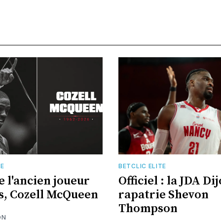
TE
BETCLIC ELITE
e l'ancien joueur
Officiel : la JDA Di
s, Cozell McQueen
rapatrie Shevon
Thompson
ON