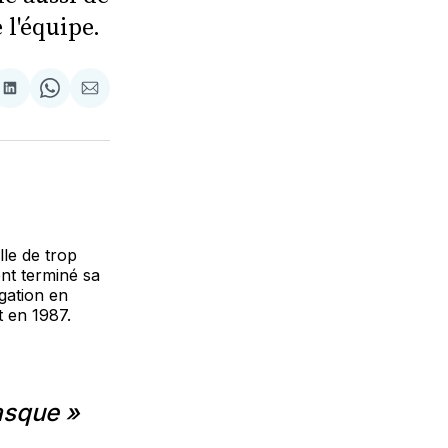
 l'équipe.
tager
Partager
Share
Partager
sur
on
par
cebook
LinkedIn
WhatsApp
Courriel
lle de trop
nt terminé sa
gation en
t en 1987.
asque »