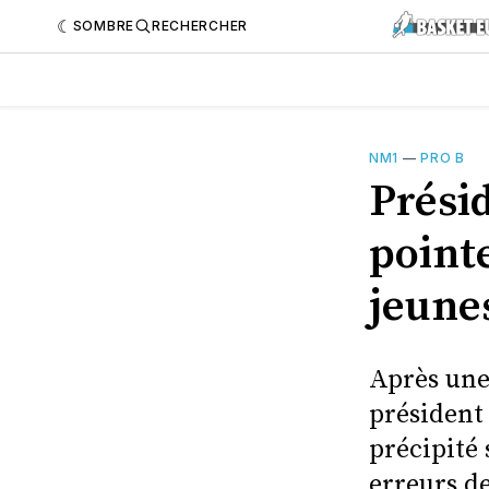
SOMBRE
RECHERCHER
NM1
—
PRO B
Prési
pointe
jeune
Après une 
président 
précipité 
erreurs d