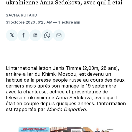
ukrainienne Anna Sedokova, avec qui il étai
SACHA RUTARD
31 octobre 2020
. 6:25 AM
1 lecture min
𝕏
Partager
Partager
Share
Partager
sur
sur
on
par
Facebook
LinkedIn
WhatsApp
Courriel
L’international letton Janis Timma (2,03m, 28 ans),
arrière-ailier du Khimki Moscou, est devenu un
habitué de la presse people russe au cours des deux
derniers mois après son mariage le 19 septembre
avec la chanteuse, actrice et présentatrice de
télévision ukrainienne Anna Sedokova, avec qui il
était en couple depuis quelques années. L’information
est rapportée par
Mundo Deportivo
.