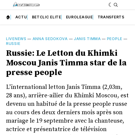
🏠
ACTU
BETCLIC ELITE
EUROLEAGUE
TRANSFERTS
LIVENEWS
—
ANNA SEDOKOVA
—
JANIS TIMMA
—
PEOPLE
—
RUSSIE
Russie: Le Letton du Khimki
Moscou Janis Timma star de la
presse people
L’international letton Janis Timma (2,03m,
28 ans), arrière-ailier du Khimki Moscou, est
devenu un habitué de la presse people russe
au cours des deux derniers mois après son
mariage le 19 septembre avec la chanteuse,
actrice et présentatrice de télévision