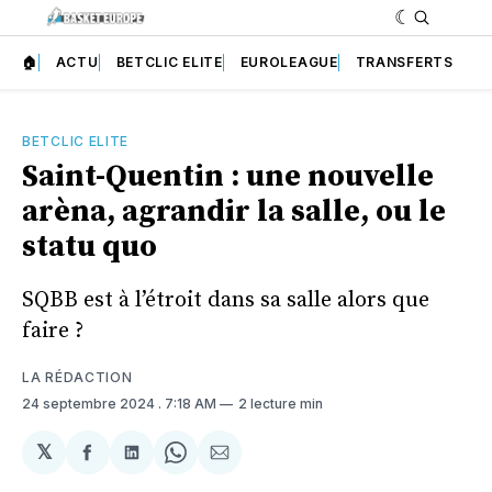
🏠
ACTU
BETCLIC ELITE
EUROLEAGUE
TRANSFERTS
BETCLIC ELITE
Saint-Quentin : une nouvelle
arèna, agrandir la salle, ou le
statu quo
SQBB est à l’étroit dans sa salle alors que
faire ?
LA RÉDACTION
24 septembre 2024
. 7:18 AM
2 lecture min
𝕏
Partager
Partager
Share
Partager
sur
sur
on
par