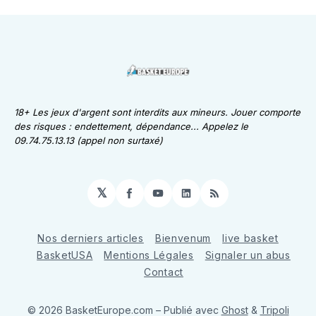
18+ Les jeux d'argent sont interdits aux mineurs. Jouer comporte
des risques : endettement, dépendance... Appelez le
09.74.75.13.13 (appel non surtaxé)
𝕏
Facebook
YouTube
LinkedIn
RSS
Nos derniers articles
Bienvenum
live basket
BasketUSA
Mentions Légales
Signaler un abus
Contact
© 2026 BasketEurope.com
– Publié avec
Ghost
&
Tripoli