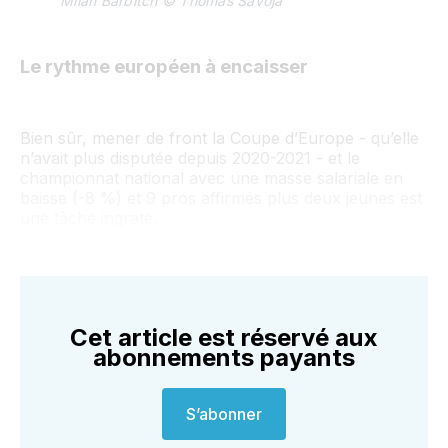
Milan Barbitch © Thomas Savoja
Le rythme européen à encaisser
Bien sûr, mener de front la Coupe d’Europe - qu’elle
n’avait plus disputée depuis 2020-2021 - et le
championnat national avec une masse salariale en
baisse (-8 %) et 9 pros affirmés plus deux jeunes est
une tâche ingrate.
Cet article est réservé aux
abonnements payants
S’abonner