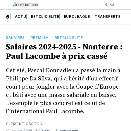
🏠
ACTU
BETCLIC ELITE
EUROLEAGUE
TRANSFERTS
SALAIRES
—
PREMIUM
—
BETCLIC ELITE
Salaires 2024-2025 - Nanterre :
Paul Lacombe à prix cassé
Cet été, Pascal Donnadieu a passé la main à
Philippe Da Silva, qui a hérité d’un effectif
court pour jongler avec la Coupe d’Europe
et bâti avec une masse salariale en baisse.
L’exemple le plus concret est celui de
l’international Paul Lacombe.
CLÉMENT CARTON
18 janvier 2025
. 7:00 AM
5 lecture min