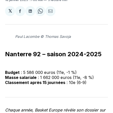
𝕏
Partager
Partager
Share
Partager
sur
sur
on
par
Facebook
LinkedIn
WhatsApp
Courriel
Paul Lacombe © Thomas Savoja
Nanterre 92 – saison 2024-2025
Budget
: 5 586 000 euros (11e, -1 %)
Masse salariale
: 1 662 000 euros (11e, -8 %)
Classement après 15 journées
: 10e (6-9)
Chaque année, Basket Europe révèle son dossier sur