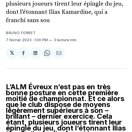
plusieurs joueurs tirent leur épingle du jeu,
dont l’étonnant Ilias Kamardine, qui a
franchi sans sou
BRUNO FERRET
7 février 2023
. 1:00 PM
3 lecture min
𝕏
Partager
Partager
Share
Partager
sur
sur
on
par
Facebook
LinkedIn
WhatsApp
Courriel
L’ALM Évreux n’est pas en très
bonne posture en cette première
moitié de championnat. Et ce alors
que le club dispose de moyens
légèrement supérieurs à son –
brillant – dernier exercice. Cela
étant, plusieurs joueurs tirent leur
épingle du jeu, dont l’étonnant Ilias