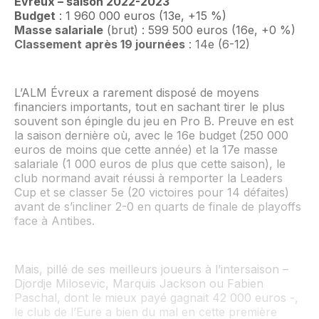
Évreux – saison 2022-2023
Budget
: 1 960 000 euros (13e, +15 %)
Masse salariale
(brut) : 599 500 euros (16e, +0 %)
Classement après 19 journées
: 14e (6-12)
L’ALM Évreux a rarement disposé de moyens
financiers importants, tout en sachant tirer le plus
souvent son épingle du jeu en Pro B. Preuve en est
la saison dernière où, avec le 16e budget (250 000
euros de moins que cette année) et la 17e masse
salariale (1 000 euros de plus que cette saison), le
club normand avait réussi à remporter la Leaders
Cup et se classer 5e (20 victoires pour 14 défaites)
avant de s’incliner 2-0 en quarts de finale de playoffs
face à Antibes.
Mais, pillé de ses meilleurs joueurs à l’intersaison –
Djordje Milosevic, Marquis Jackson ou Fabien
Paschal, dont le mieux payé gagnait 42 000 euros -,
le club de l’Eure a bien du mal en cette première