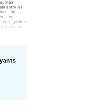
ns. Mais
ale entre les
nées - ne
er. Une
dans la gestion
 sont de plus
ayants