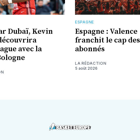
E
ESPAGNE
ar Dubaï, Kevin
Espagne : Valence
découvrira
franchit le cap des
eague avec la
abonnés
Bologne
LA RÉDACTION
5 août 2026
ON