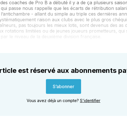
es coaches de Pro B a débuté il y a de ça plusieurs saiso
ui passe nous rappelle que les écarts de rétribution salari
 l’antichambre - allant du simple au triple ces dernières an
ystématiquement raison aux clubs avec le plus gros chéqui
aîneurs, pas toujours les mieux lotis, sont devenus des as 
aux rotations limitées ou de jeunes joueurs prometteurs, qui
s par le niveau de la deuxième division française.
rticle est réservé aux abonnements p
S’abonner
Vous avez déjà un compte?
S'identifier