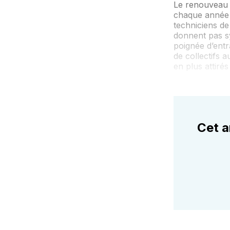
Le renouveau d
chaque année q
techniciens de
donnent pas s
poignée d’entr
de collectifs 
en plus attiré
Cet a