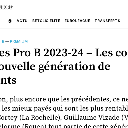
🏠
ACTU
BETCLIC ELITE
EUROLEAGUE
TRANSFERTS
 B
—
PREMIUM
es Pro B 2023-24 – Les co
ouvelle génération de
nts
on, plus encore que les précédentes, ce n
 les mieux payés qui sont les plus rentab
Cortey (La Rochelle), Guillaume Vizade (V
elorme (Rouen) font partie de cette génér