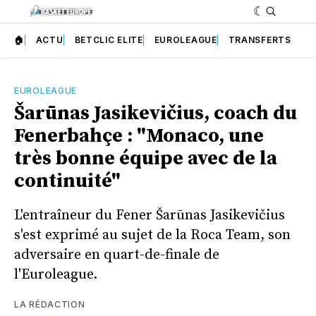
🏠
ACTU
BETCLIC ELITE
EUROLEAGUE
TRANSFERTS
EUROLEAGUE
Šarūnas Jasikevičius, coach du
Fenerbahçe : "Monaco, une
très bonne équipe avec de la
continuité"
L'entraîneur du Fener Šarūnas Jasikevičius
s'est exprimé au sujet de la Roca Team, son
adversaire en quart-de-finale de
l'Euroleague.
LA RÉDACTION