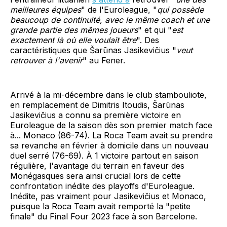
meilleures équipes
" de l'Euroleague, "
qui possède
beaucoup de continuité, avec le même coach et une
grande partie des mêmes joueurs
" et qui "
est
exactement là où elle voulait être
". Des
caractéristiques que Šarūnas Jasikevičius "
veut
retrouver à l'avenir
" au Fener.
Arrivé à la mi-décembre dans le club stambouliote,
en remplacement de Dimitris Itoudis, Šarūnas
Jasikevičius a connu sa première victoire en
Euroleague de la saison dès son premier match face
à... Monaco (86-74). La Roca Team avait su prendre
sa revanche en février à domicile dans un nouveau
duel serré (76-69). À 1 victoire partout en saison
régulière, l'avantage du terrain en faveur des
Monégasques sera ainsi crucial lors de cette
confrontation inédite des playoffs d'Euroleague.
Inédite, pas vraiment pour Jasikevičius et Monaco,
puisque la Roca Team avait remporté la "petite
finale" du Final Four 2023 face à son Barcelone.