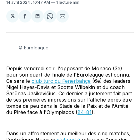
14 avril 2024
. 10:47 AM
1 lecture min
𝕏
Partager
Partager
Share
Partager
sur
sur
on
par
Facebook
LinkedIn
WhatsApp
Courriel
© Euroleague
Depuis vendredi soir, l'opposant de Monaco (3e)
pour son quart-de-finale de l'Euroleague est connu.
Ce sera le
club turc du Fenerbahçe
(6e) des leaders
Nigel Hayes-Davis et Scottie Wilbekin et du coach
Šarūnas Jasikevičius. Ce dernier a justement fait part
de ses premières impressions sur l'affiche après être
tombé de peu dans le Stade de la Paix et de l'Amitié
du Pirée face à l'Olympiacos (
84-81
).
Dans un affrontement au meilleur des cinq matches,
l'entraîneur lituanien
s'attend à
retrouver "
une des