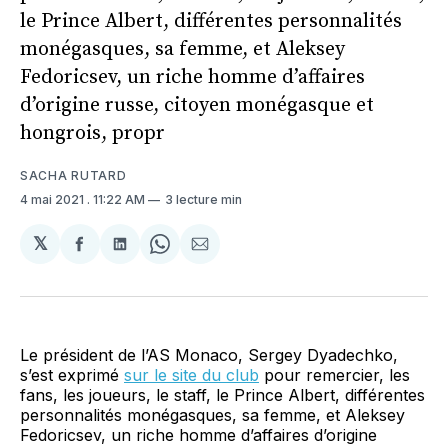
le Prince Albert, différentes personnalités
monégasques, sa femme, et Aleksey
Fedoricsev, un riche homme d’affaires
d’origine russe, citoyen monégasque et
hongrois, propr
SACHA RUTARD
4 mai 2021
. 11:22 AM
3 lecture min
𝕏
Partager
Partager
Share
Partager
sur
sur
on
par
Facebook
LinkedIn
WhatsApp
Courriel
Le président de l’AS Monaco, Sergey Dyadechko,
s’est exprimé
sur le site du club
pour remercier, les
fans, les joueurs, le staff, le Prince Albert, différentes
personnalités monégasques, sa femme, et Aleksey
Fedoricsev, un riche homme d’affaires d’origine