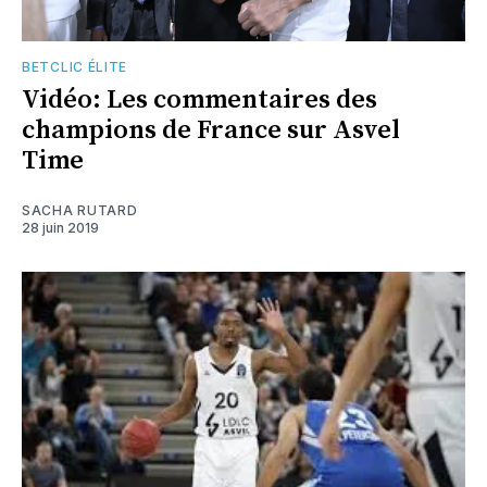
BETCLIC ÉLITE
Vidéo: Les commentaires des
champions de France sur Asvel
Time
SACHA RUTARD
28 juin 2019