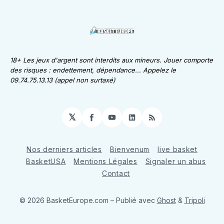
18+ Les jeux d'argent sont interdits aux mineurs. Jouer comporte
des risques : endettement, dépendance... Appelez le
09.74.75.13.13 (appel non surtaxé)
𝕏
Facebook
YouTube
LinkedIn
RSS
Nos derniers articles
Bienvenum
live basket
BasketUSA
Mentions Légales
Signaler un abus
Contact
© 2026 BasketEurope.com
– Publié avec
Ghost
&
Tripoli