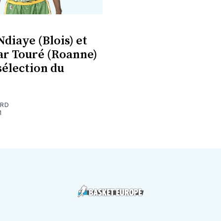
diaye (Blois) et
r Touré (Roanne)
sélection du
ARD
1