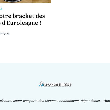
E2
votre bracket des
s d’Euroleague !
ARTON
 mineurs. Jouer comporte des risques : endettement, dépendance... Appe