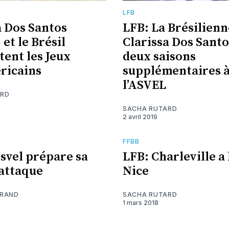
LFB
a Dos Santos
LFB: La Brésilienn
et le Brésil
Clarissa Dos Sant
ent les Jeux
deux saisons
ricains
supplémentaires 
l’ASVEL
ARD
SACHA RUTARD
2 avril 2019
FFBB
Asvel prépare sa
LFB: Charleville a 
attaque
Nice
URAND
SACHA RUTARD
1 mars 2018