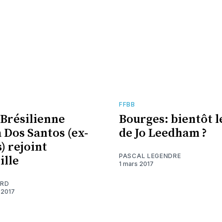
FFBB
 Brésilienne
Bourges: bientôt l
a Dos Santos (ex-
de Jo Leedham ?
) rejoint
PASCAL LEGENDRE
ille
1 mars 2017
ARD
 2017