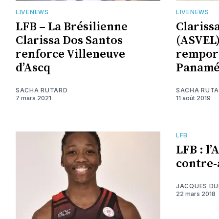
LIVENEWS
LIVENEWS
LFB – La Brésilienne
Clariss
Clarissa Dos Santos
(ASVEL) 
renforce Villeneuve
remport
d’Ascq
Panamé
SACHA RUTARD
SACHA RUT
7 mars 2021
11 août 2019
LFB
LFB : l’
contre-
JACQUES D
22 mars 2018