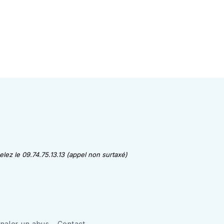
lez le 09.74.75.13.13 (appel non surtaxé)
gnaler un abus
Contact