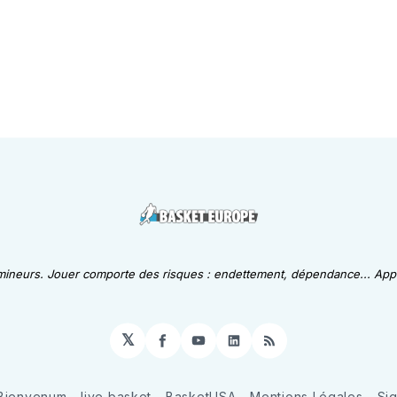
 mineurs. Jouer comporte des risques : endettement, dépendance... Appe
𝕏
Facebook
YouTube
LinkedIn
RSS
Bienvenum
live basket
BasketUSA
Mentions Légales
Si