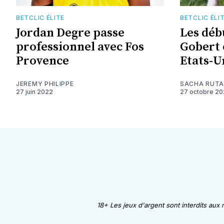
BETCLIC ÉLITE
BETCLIC ÉLI
Jordan Degre passe
Les déb
professionnel avec Fos
Gobert 
Provence
Etats-U
JEREMY PHILIPPE
SACHA RUT
27 juin 2022
27 octobre 20
18+ Les jeux d'argent sont interdits aux