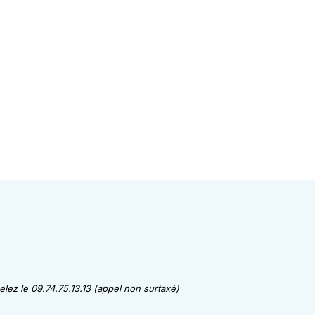
lez le 09.74.75.13.13 (appel non surtaxé)