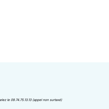
lez le 09.74.75.13.13 (appel non surtaxé)