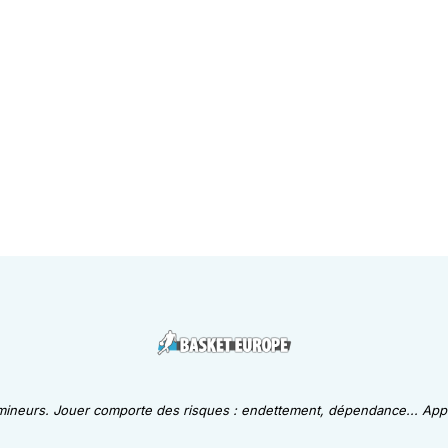
 mineurs. Jouer comporte des risques : endettement, dépendance... Appe