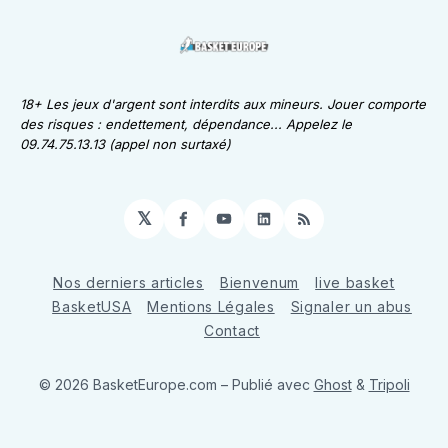
18+ Les jeux d'argent sont interdits aux mineurs. Jouer comporte
des risques : endettement, dépendance... Appelez le
09.74.75.13.13 (appel non surtaxé)
𝕏
Facebook
YouTube
LinkedIn
RSS
Nos derniers articles
Bienvenum
live basket
BasketUSA
Mentions Légales
Signaler un abus
Contact
© 2026 BasketEurope.com
– Publié avec
Ghost
&
Tripoli