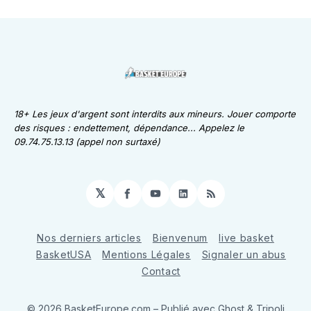
18+ Les jeux d'argent sont interdits aux mineurs. Jouer comporte
des risques : endettement, dépendance... Appelez le
09.74.75.13.13 (appel non surtaxé)
𝕏
Facebook
YouTube
LinkedIn
RSS
Nos derniers articles
Bienvenum
live basket
BasketUSA
Mentions Légales
Signaler un abus
Contact
© 2026 BasketEurope.com
– Publié avec
Ghost
&
Tripoli