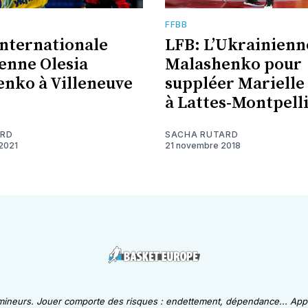
FFBB
’internationale
LFB: L’Ukrainienn
enne Olesia
Malashenko pour
nko à Villeneuve
suppléer Mariell
à Lattes-Montpell
ARD
SACHA RUTARD
2021
21 novembre 2018
 mineurs. Jouer comporte des risques : endettement, dépendance... Appe