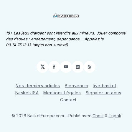
18+ Les jeux d'argent sont interdits aux mineurs. Jouer comporte
des risques : endettement, dépendance... Appelez le
09.74.75.13.13 (appel non surtaxé)
𝕏
Facebook
YouTube
LinkedIn
RSS
Nos derniers articles
Bienvenum
live basket
BasketUSA
Mentions Légales
Signaler un abus
Contact
© 2026 BasketEurope.com
– Publié avec
Ghost
&
Tripoli