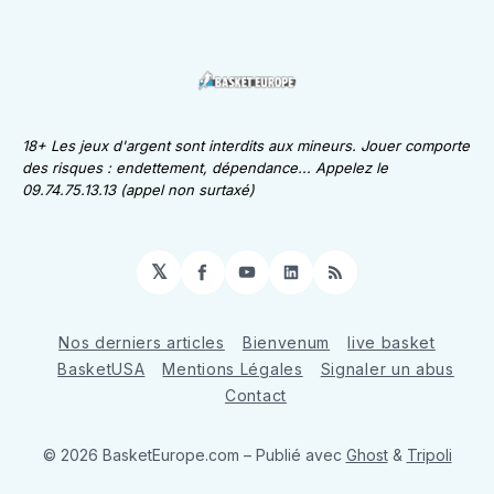
18+ Les jeux d'argent sont interdits aux mineurs. Jouer comporte
des risques : endettement, dépendance... Appelez le
09.74.75.13.13 (appel non surtaxé)
𝕏
Facebook
YouTube
LinkedIn
RSS
Nos derniers articles
Bienvenum
live basket
BasketUSA
Mentions Légales
Signaler un abus
Contact
© 2026 BasketEurope.com
– Publié avec
Ghost
&
Tripoli