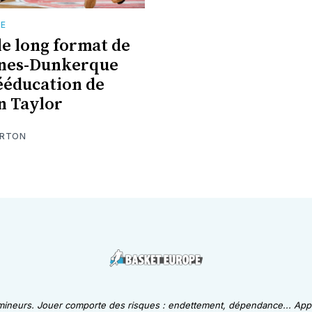
TE
le long format de
ines-Dunkerque
rééducation de
n Taylor
ARTON
 mineurs. Jouer comporte des risques : endettement, dépendance... Appe