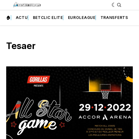
🏠
ACTU
BETCLIC ELITE
EUROLEAGUE
TRANSFERTS
Tesaer