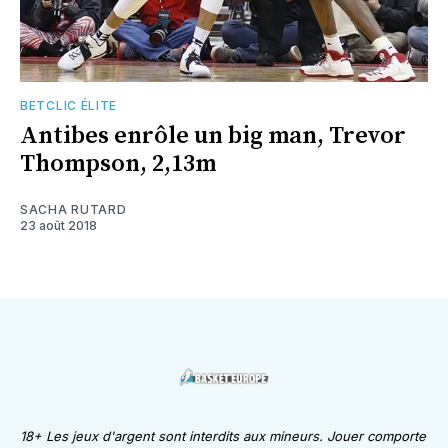
BETCLIC ÉLITE
Antibes enrôle un big man, Trevor
Thompson, 2,13m
SACHA RUTARD
23 août 2018
18+ Les jeux d'argent sont interdits aux mineurs. Jouer comporte