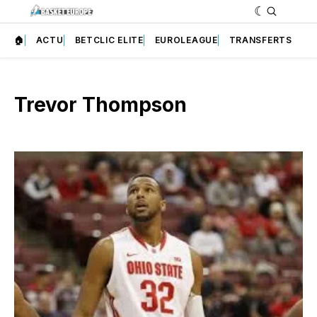
🏠
ACTU
BETCLIC ELITE
EUROLEAGUE
TRANSFERTS
Trevor Thompson