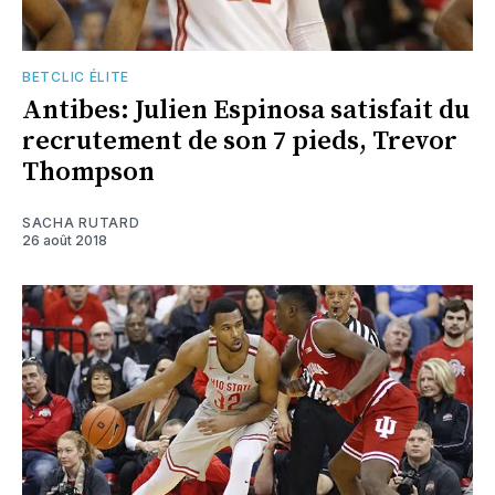
BETCLIC ÉLITE
Antibes: Julien Espinosa satisfait du
recrutement de son 7 pieds, Trevor
Thompson
SACHA RUTARD
26 août 2018