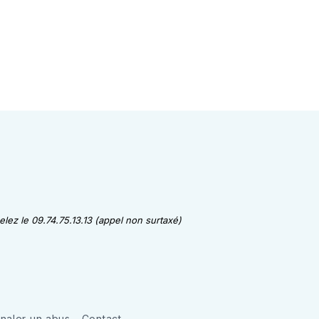
lez le 09.74.75.13.13 (appel non surtaxé)
gnaler un abus
Contact