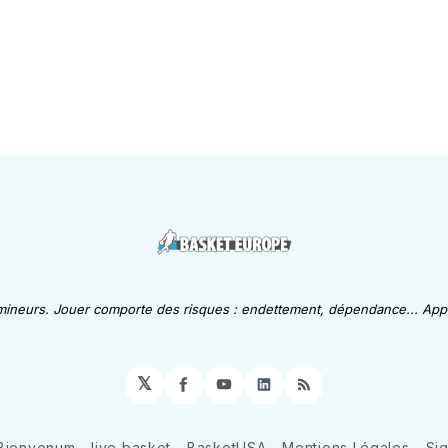
 mineurs. Jouer comporte des risques : endettement, dépendance... Appe
𝕏
Facebook
YouTube
LinkedIn
RSS
Bienvenum
live basket
BasketUSA
Mentions Légales
Si