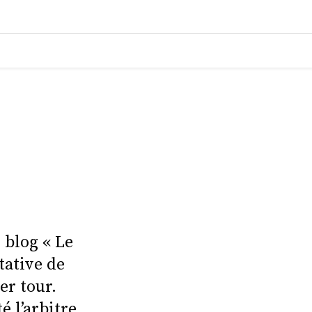
 blog « Le
tative de
er tour.
é l’arbitre