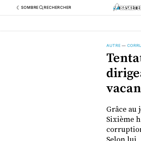
SOMBRE
RECHERCHER
AUTRE
—
CORR
Tentat
dirige
vacanc
Grâce au j
Sixième h
corruptio
Selon lui,