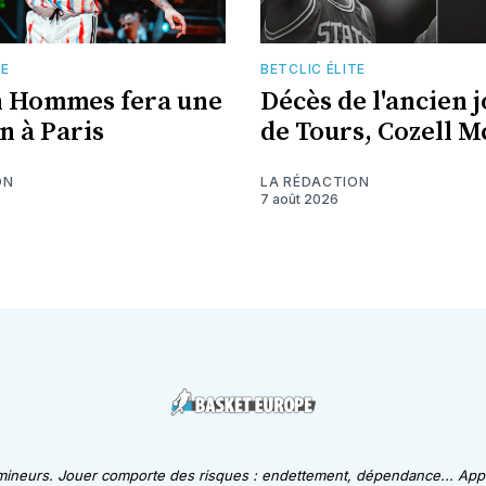
TE
BETCLIC ÉLITE
n Hommes fera une
Décès de l'ancien 
n à Paris
de Tours, Cozell 
ON
LA RÉDACTION
7 août 2026
 mineurs. Jouer comporte des risques : endettement, dépendance... Appe