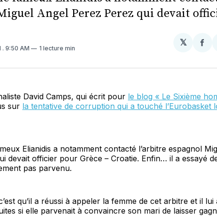
Miguel Angel Perez Perez qui devait offic
𝕏
Par
1
. 9:50 AM
1 lecture min
sur
Fa
aliste David Camps, qui écrit pour
le blog « Le Sixième h
us sur
la tentative de corruption qui a touché l’Eurobasket 
fameux Elianidis a notamment contacté l’arbitre espagnol Mi
i devait officier pour Grèce – Croatie. Enfin… il a essayé d
alement pas parvenu.
, c’est qu’il a réussi à appeler la femme de cet arbitre et il l
ites si elle parvenait à convaincre son mari de laisser gagn