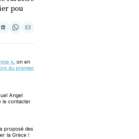
ier pou
tager
Partager
Share
Partager
sur
on
par
cebook
LinkedIn
WhatsApp
Courriel
omme »
, on en
lors du premier
guel Angel
e le contacter
ui a proposé des
er la Grèce !