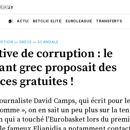
🏠
ACTU
BETCLIC ELITE
EUROLEAGUE
TRANSFERTS
UPTION
—
GRÈCE
—
SCANDALE
ive de corruption : le
ant grec proposait des
es gratuites !
ournaliste David Camps, qui écrit pour le
omme », on en sait un peu plus sur la ten
n qui a touché l’Eurobasket lors du premi
 le fameux Elianidis a notamment contact