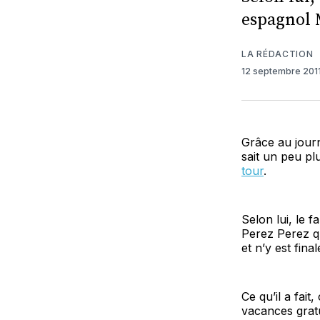
espagnol 
LA RÉDACTION
12 septembre 201
Grâce au journ
sait un peu pl
tour
.
Selon lui, le 
Perez Perez qu
et n’y est fin
Ce qu’il a fait
vacances gratu