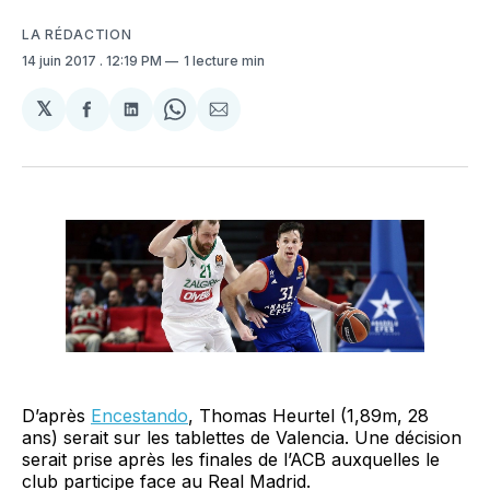
LA RÉDACTION
14 juin 2017
. 12:19 PM
1 lecture min
𝕏
Partager
Partager
Share
Partager
sur
sur
on
par
Facebook
LinkedIn
WhatsApp
Courriel
D’après
Encestando
, Thomas Heurtel (1,89m, 28
ans) serait sur les tablettes de Valencia. Une décision
serait prise après les finales de l’ACB auxquelles le
club participe face au Real Madrid.