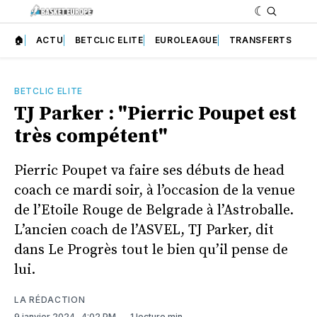
🏠
ACTU
BETCLIC ELITE
EUROLEAGUE
TRANSFERTS
BETCLIC ELITE
TJ Parker : "Pierric Poupet est
très compétent"
Pierric Poupet va faire ses débuts de head
coach ce mardi soir, à l’occasion de la venue
de l’Etoile Rouge de Belgrade à l’Astroballe.
L’ancien coach de l’ASVEL, TJ Parker, dit
dans Le Progrès tout le bien qu’il pense de
lui.
LA RÉDACTION
9 janvier 2024
. 4:02 PM
1 lecture min