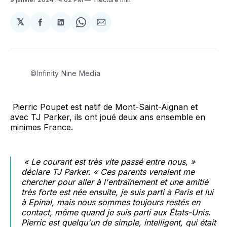
𝕏
Partager
Partager
Share
Partager
sur
sur
on
par
Facebook
LinkedIn
WhatsApp
Courriel
©Infinity Nine Media
Pierric Poupet est natif de Mont-Saint-Aignan et
avec TJ Parker, ils ont joué deux ans ensemble en
minimes France.
« Le courant est très vite passé entre nous, »
déclare TJ Parker. « Ces parents venaient me
chercher pour aller à l'entraînement et une amitié
très forte est née ensuite, je suis parti à Paris et lui
à Epinal, mais nous sommes toujours restés en
contact, même quand je suis parti aux États-Unis.
Pierric est quelqu'un de simple, intelligent, qui était